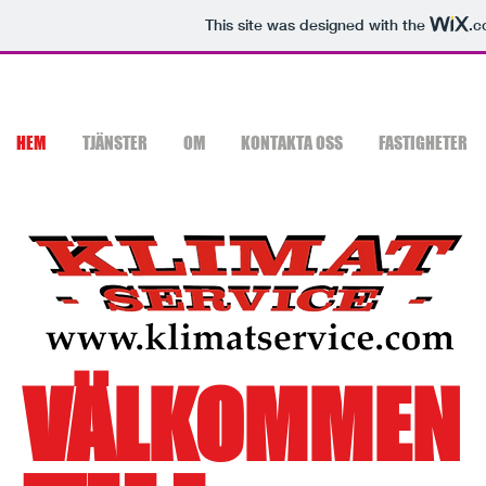
This site was designed with the
.c
HEM
TJÄNSTER
OM
KONTAKTA OSS
FASTIGHETER
VÄLKOMMEN