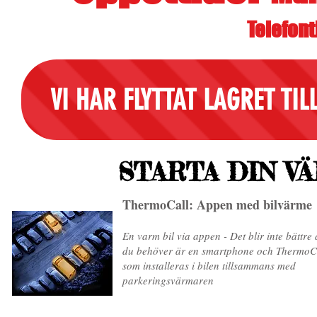
Telefonti
VI HAR FLYTTAT LAGRET TI
STARTA DIN V
ThermoCall: Appen med bilvärme
En varm bil via appen - Det blir inte bättre 
du behöver är en smartphone och ThermoC
som installeras i bilen tillsammans med
parkeringsvärmaren