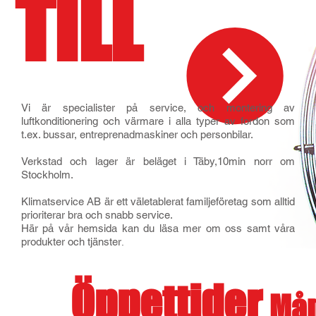
TILL
Vi är specialister på service, och montering av
luftkonditionering och värmare i alla typer av fordon som
t.ex. bussar, entreprenadmaskiner och personbilar.
Verkstad och lager är beläget i Täby,10min norr om
Stockholm.
Klimatservice AB är ett väletablerat familjeföretag som alltid
prioriterar bra och snabb service.
Här på vår hemsida kan du läsa mer om oss samt våra
produkter och tjänster
.
Öppettider
Mån