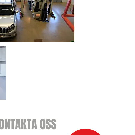
Öppettider Täby:
7:00 til 16:00
Telefontider:
7:00 til 18:00
Lunch
11:30 til 12:30
ONTAKTA OSS