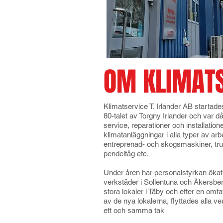
OM KLIMATS
Klimatservice T. Irlander AB startades
80-talet av Torgny Irlander och var då
service, reparationer och installation
klimatanläggningar i alla typer av a
entreprenad- och skogsmaskiner, tru
pendeltåg etc.
Under åren har personalstyrkan ökat
verkstäder i Sollentuna och Åkersbe
stora lokaler i Täby och efter en om
av de nya lokalerna, flyttades alla v
ett och samma tak