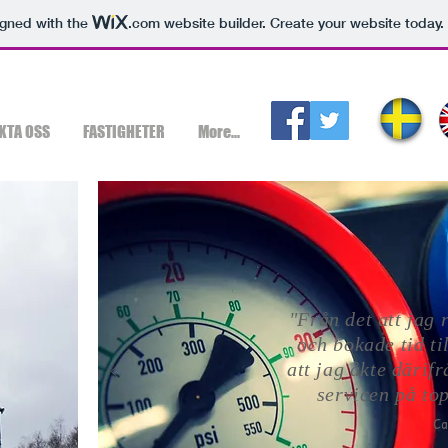
igned with the
.com
website builder. Create your website today.
KTA OSS
FASTIGHETER
More...
"Från det att jag 
och bokade tid til
att jag åkte därif
servicen på to
Ca