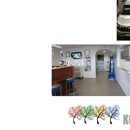
absolut bästa servicen.
retaget. Vi sysslar
matanläggningar, men
Vårt mål är att kunden som
a. I verkstaden servar
servar sin A/C återkommer
ningar i personbilar,
för att installera sin
stallerar och
värmare
a fordonsvärmare och
mepumpar. Vi har två
ill de kunder som av
r verkstad.
med de ledande
servdelar och hela
etta gör att vi kan få
till rätt pris och med
K