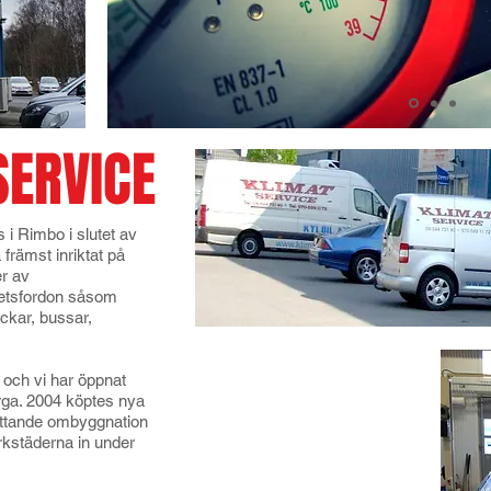
ERVICE
 i Rimbo i slutet av
 främst inriktat på
er av
rbetsfordon såsom
ckar, bussar,
 och vi har öppnat
Vi är ett familjeägt företag
rga. 2004 köptes nya
som går in vårt 29:e år i
fattande ombyggnation
branchen, detta är vi
erkstäderna in under
otroligt stolta över och vi är
måna om att alla som
kontaktar oss får den