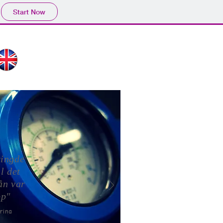
Start Now
ringde
l det
rån var
pp"
rina